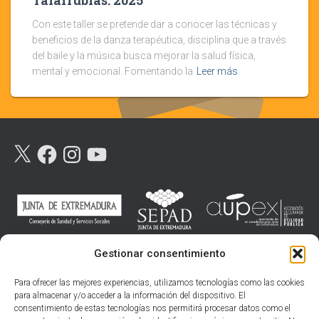
Con este taller se pretende dar a conocer las técnicas y
beneficios de la danza terapéutica, disciplina que a través
del baile y la música busca mejorar la salud física,
mental y emocional. Fomentando la
Leer más
X
F
I
Y
A
N
O
C
S
U
E
T
T
B
A
U
O
G
B
O
R
E
K
A
M
Gestionar consentimiento
Para ofrecer las mejores experiencias, utilizamos tecnologías como las cookies
para almacenar y/o acceder a la información del dispositivo. El
consentimiento de estas tecnologías nos permitirá procesar datos como el