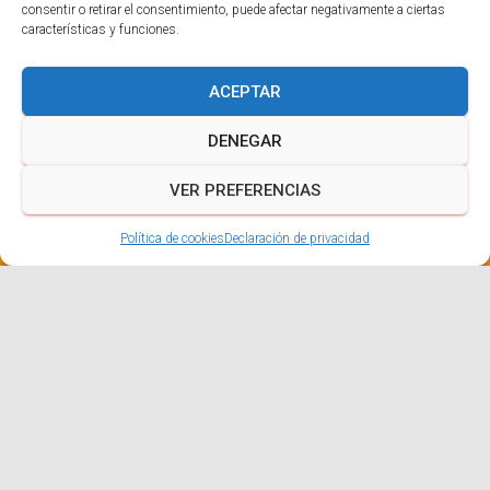
consentir o retirar el consentimiento, puede afectar negativamente a ciertas
características y funciones.
ACEPTAR
DENEGAR
VER PREFERENCIAS
Política de cookies
Declaración de privacidad
«99 razones para ser SEPADCTIVOS»
es un
programa diseñado para favorecer procesos para
un envejecimiento activo optimizando las
oportunidades de participación, seguridad, relación
y salud de las personas mayores de nuestra región
a fin de mejorar su calidad de vida.