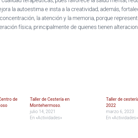
e cualidad terapéuticas, pues favorece la salud mental, red
ejora la autoestima e insta a la creatividad; además, fortal
concentración, la atención y la memoria, porque represent
eración física, principalmente de quienes tienen alteracio
 Centro de
Taller de Cestería en
Taller de ceste
moso
Montehermoso.
2022
julio 14, 2021
marzo 6, 2023
En «Actividades»
En «Actividades»