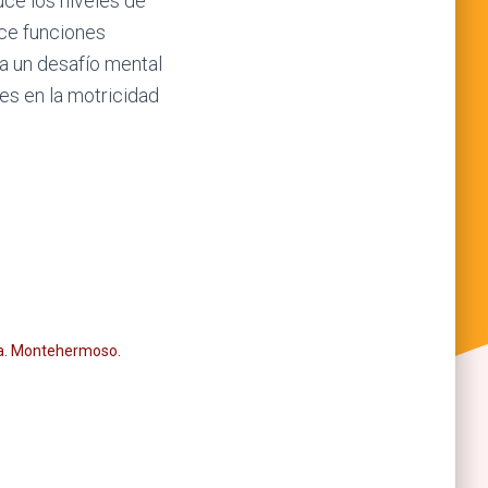
uce los niveles de
ece funciones
a un desafío mental
nes en la motricidad
ría. Montehermoso.