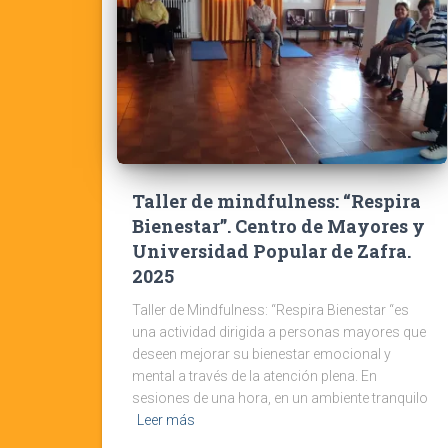
Taller de mindfulness: “Respira
Bienestar”. Centro de Mayores y
Universidad Popular de Zafra.
2025
Taller de Mindfulness: “Respira Bienestar “es
una actividad dirigida a personas mayores que
deseen mejorar su bienestar emocional y
mental a través de la atención plena. En
sesiones de una hora, en un ambiente tranquilo
Leer más