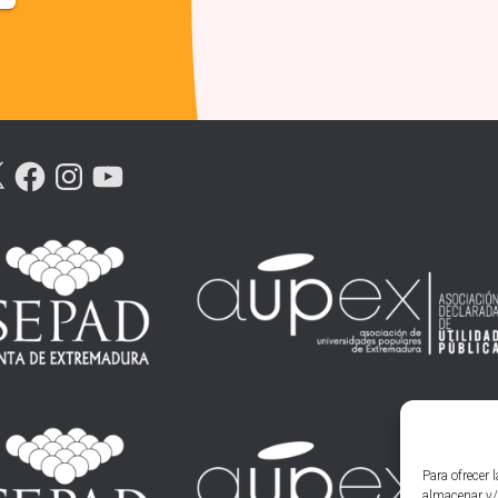
F
I
Y
A
N
O
C
S
U
E
T
T
B
A
U
O
G
B
O
R
E
K
A
M
Para ofrecer 
almacenar y/