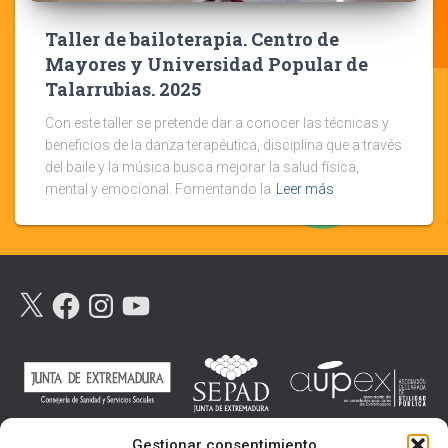
Taller de bailoterapia. Centro de
Mayores y Universidad Popular de
Talarrubias. 2025
Con este taller se pretende dar a conocer las técnicas y
beneficios de la danza terapéutica, disciplina que a través
del baile y la música busca mejorar la salud física,
mental y emocional. Fomentando la
Leer más
X
F
I
Y
A
N
O
C
S
U
E
T
T
B
A
U
O
G
B
O
R
E
K
A
M
Gestionar consentimiento