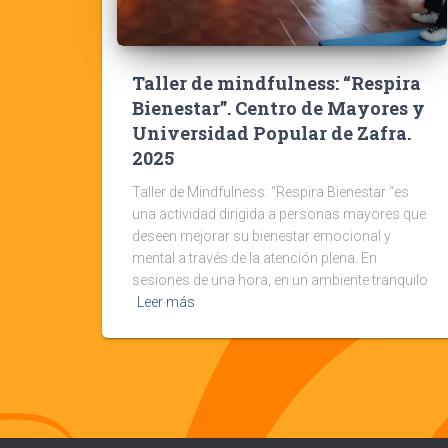
Taller de mindfulness: “Respira
Bienestar”. Centro de Mayores y
Universidad Popular de Zafra.
2025
Taller de Mindfulness: “Respira Bienestar “es
una actividad dirigida a personas mayores que
deseen mejorar su bienestar emocional y
mental a través de la atención plena. En
sesiones de una hora, en un ambiente tranquilo
Leer más