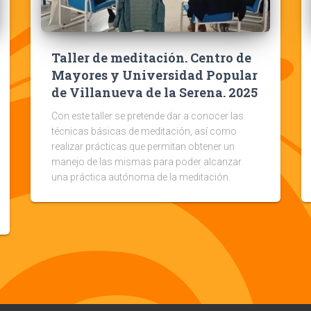
Taller de meditación. Centro de
Mayores y Universidad Popular
de Villanueva de la Serena. 2025
Con este taller se pretende dar a conocer las
técnicas básicas de meditación, así como
realizar prácticas que permitan obtener un
manejo de las mismas para poder alcanzar
una práctica autónoma de la meditación.