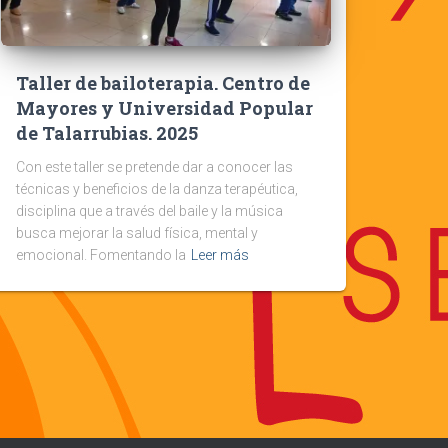
Taller de bailoterapia. Centro de
Mayores y Universidad Popular
de Talarrubias. 2025
Con este taller se pretende dar a conocer las
técnicas y beneficios de la danza terapéutica,
disciplina que a través del baile y la música
busca mejorar la salud física, mental y
emocional. Fomentando la
Leer más