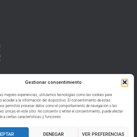
Gestionar consentimiento
las mejores experiencias, utilizamos tecnologías como las cookies para
o acceder a la información del dispositivo. El consentimiento de estas
nos permitirá procesar datos como el comportamiento de navegación o las
nes únicas en este sitio. No consentir o retirar el consentimiento, puede afectar
 a ciertas características y funciones.
EPTAR
DENEGAR
VER PREFERENCIAS