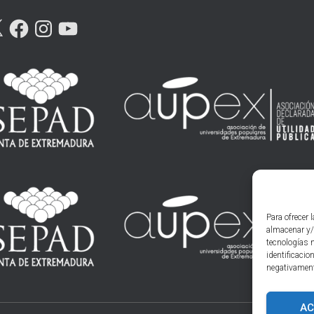
F
I
Y
A
N
O
C
S
U
E
T
T
B
A
U
O
G
B
O
R
E
K
A
M
Para ofrecer 
almacenar y/
tecnologías 
identificacio
negativamente
AC