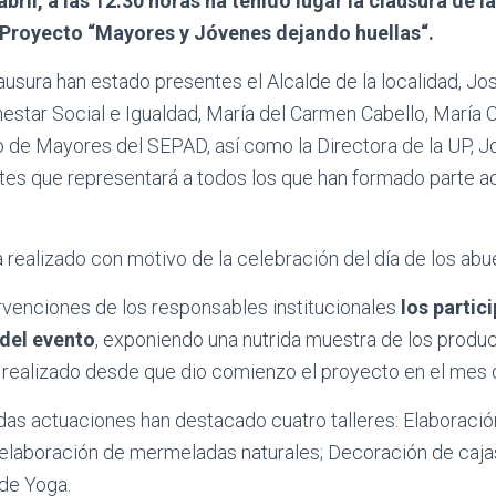
abril, a las 12:30 horas ha tenido lugar la clausura de 
Proyecto “Mayores y Jóvenes dejando huellas“.
ausura han estado presentes el Alcalde de la localidad, Jo
nestar Social e Igualdad, María del Carmen Cabello, María
o de Mayores del SEPAD, así como la Directora de la UP, 
tes que representará a todos los que han formado parte a
 realizado con motivo de la celebración del día de los abue
rvenciones de los responsables institucionales
los partic
 del evento
, exponiendo una nutrida muestra de los produ
n realizado desde que dio comienzo el proyecto en el mes d
das actuaciones han destacado cuatro talleres: Elaboraci
e elaboración de mermeladas naturales; Decoración de caj
 de Yoga.