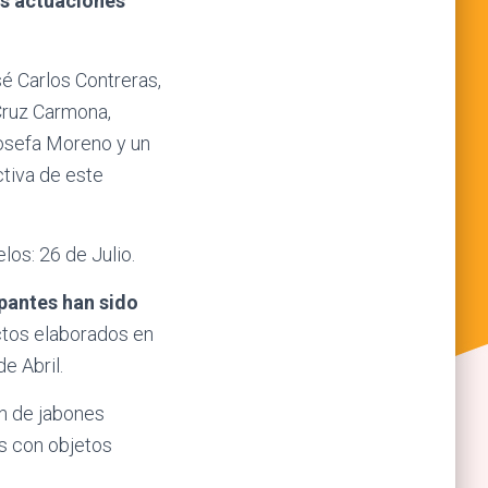
las actuaciones
sé Carlos Contreras,
 Cruz Carmona,
Josefa Moreno y un
ctiva de este
los: 26 de Julio.
ipantes han sido
ctos elaborados en
e Abril.
ón de jabones
as con objetos