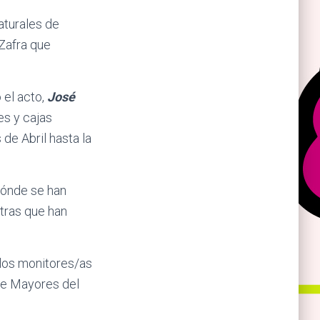
aturales de
Zafra que
 el acto,
José
s y cajas
de Abril hasta la
dónde se han
stras que han
 los monitores/as
 de Mayores del