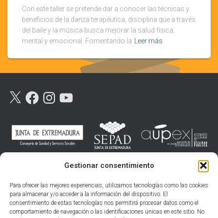
Con este taller se pretende dar a conocer las técnicas y
beneficios de la danza terapéutica, disciplina que a través
del baile y la música busca mejorar la salud física,
mental y emocional. Fomentando la
Leer más
X
F
I
Y
A
N
O
C
S
U
E
T
T
B
A
U
O
G
B
O
R
E
K
A
M
Gestionar consentimiento
Para ofrecer las mejores experiencias, utilizamos tecnologías como las cookies
para almacenar y/o acceder a la información del dispositivo. El
consentimiento de estas tecnologías nos permitirá procesar datos como el
comportamiento de navegación o las identificaciones únicas en este sitio. No